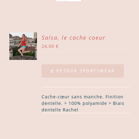
X
Salsa, le cache coeur
24,00
€
NS
ODUIT
LS
SIEURS
RETOUR SPORTSWEAR
IATIONS.
TIONS
UVENT
Cache-cœur sans manche. Finition
E
dentelle. > 100% polyamide > Biais
ISIES
dentelle Rachel
R
GE
ODUIT