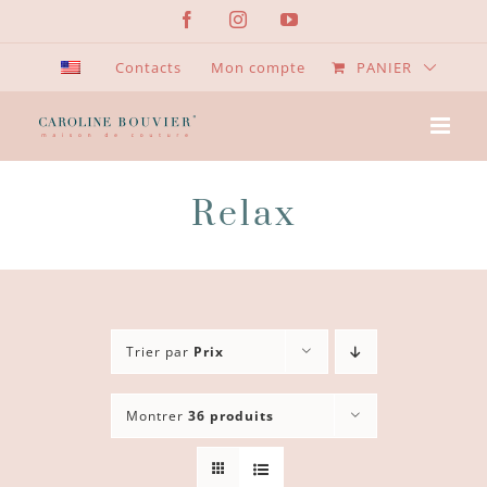
Passer
Facebook
Instagram
YouTube
au
contenu
Contacts
Mon compte
PANIER
Relax
Trier par
Prix
Montrer
36 produits