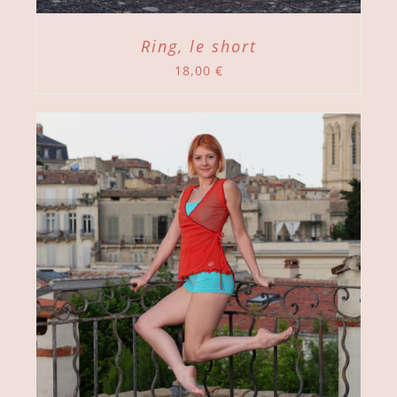
Ring, le short
18,00
€