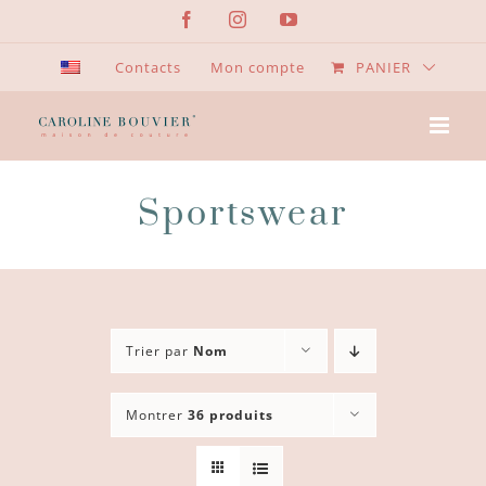
Passer
Facebook
Instagram
YouTube
au
contenu
Contacts
Mon compte
PANIER
Sportswear
Trier par
Nom
Montrer
36 produits