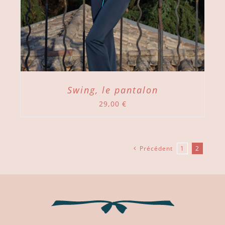
Swing, le pantalon
29,00
€
Précédent
1
2