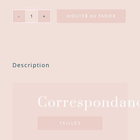
AJOUTER AU PANIER
quantité
de
Combishort
Cléo
Description
Correspondan
TAILLES