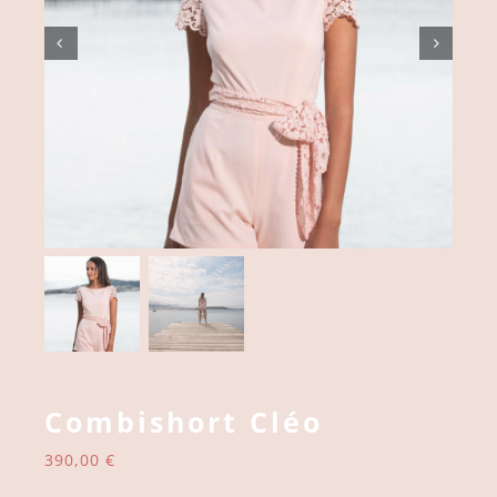
Combishort Cléo
390,00
€