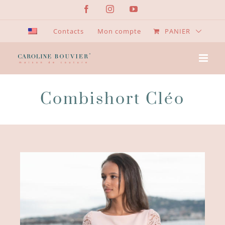
Passer
Facebook
Instagram
YouTube
au
contenu
Contacts
Mon compte
PANIER
Combishort Cléo