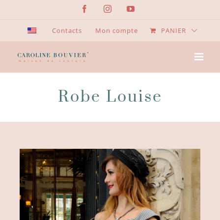
Passer
Facebook
Instagram
YouTube
au
contenu
Contacts
Mon compte
PANIER
Robe Louise