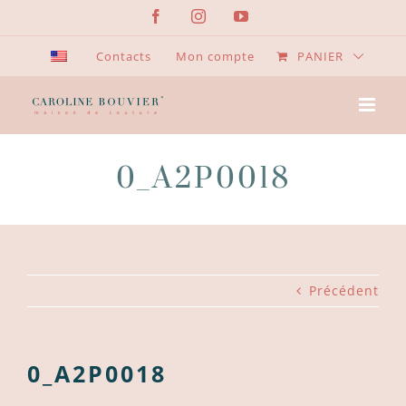
Passer
Facebook
Instagram
YouTube
au
contenu
Contacts
Mon compte
PANIER
0_A2P0018
Précédent
0_A2P0018