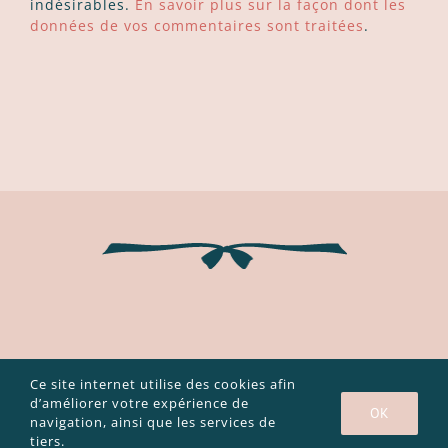
indésirables.
En savoir plus sur la façon dont les
données de vos commentaires sont traitées
.
Ce site internet utilise des cookies afin
Copyright 2003 - 2020 Caroline Bouvier |
Mentions légales et
politique de confidentialité
|
CGV
d’améliorer votre expérience de
OK
navigation, ainsi que les services de
Facebook
Instagram
YouTube
tiers.