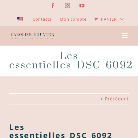
Passer
Facebook
Instagram
YouTube
au
contenu
Contacts
Mon compte
PANIER
Les
essentielles_DSC_6092
Précédent
Les
essentielles_DSC_6092