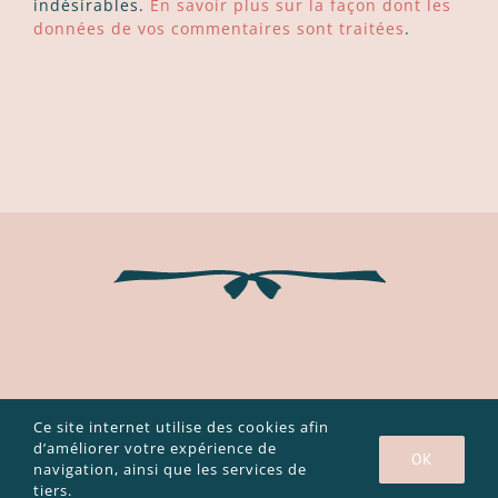
indésirables.
En savoir plus sur la façon dont les
données de vos commentaires sont traitées
.
Ce site internet utilise des cookies afin
Copyright 2003 - 2020 Caroline Bouvier |
Mentions légales et
politique de confidentialité
|
CGV
d’améliorer votre expérience de
OK
navigation, ainsi que les services de
Facebook
Instagram
YouTube
tiers.