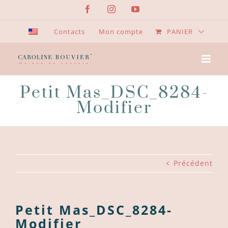
Passer
Facebook
Instagram
YouTube
au
contenu
Contacts
Mon compte
PANIER
Petit Mas_DSC_8284-
Modifier
Précédent
Petit Mas_DSC_8284-
Modifier