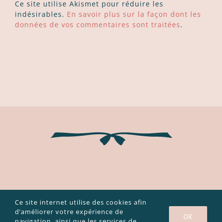
Ce site utilise Akismet pour réduire les
indésirables.
En savoir plus sur la façon dont les
données de vos commentaires sont traitées
.
Ce site internet utilise des cookies afin
Copyright 2003 - 2020 Caroline Bouvier |
Mentions légales et
politique de confidentialité
|
CGV
d’améliorer votre expérience de
OK
navigation, ainsi que les services de