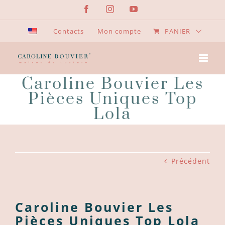
Passer
Facebook
Instagram
YouTube
au
contenu
Contacts
Mon compte
PANIER
Caroline Bouvier Les
Pièces Uniques Top
Lola
Précédent
Caroline Bouvier Les
Pièces Uniques Top Lola