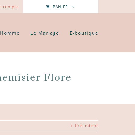
n compte
PANIER
’Homme
Le Mariage
E-boutique
hemisier Flore
Précédent