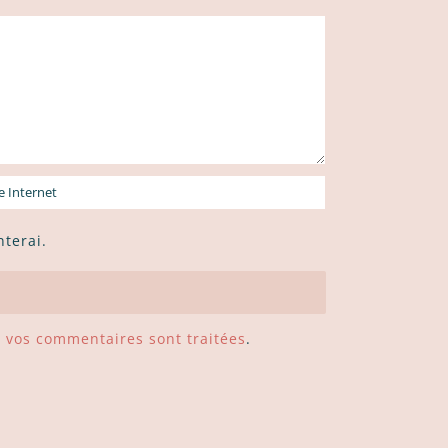
terai.
e vos commentaires sont traitées
.