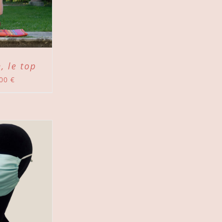
, le top
,00
€