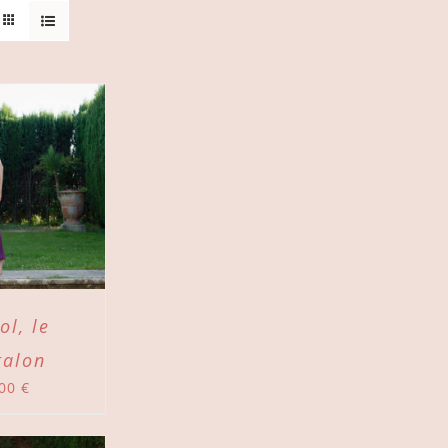
ol, le
talon
,00
€