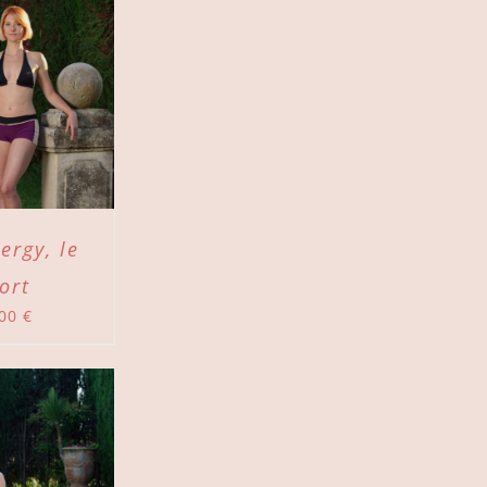
ergy, le
ort
,00
€