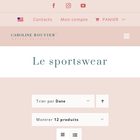
Passer
Facebook
Instagram
YouTube
au
contenu
Contacts
Mon compte
PANIER
Le sportswear
Trier par
Date
Montrer
12 produits