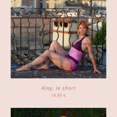
Ring, le short
18,00
€