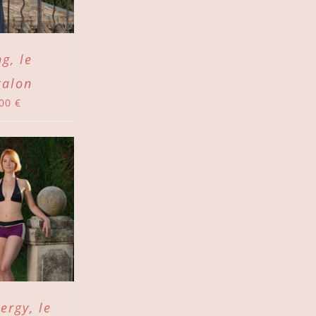
g, le
talon
,00
€
ergy, le