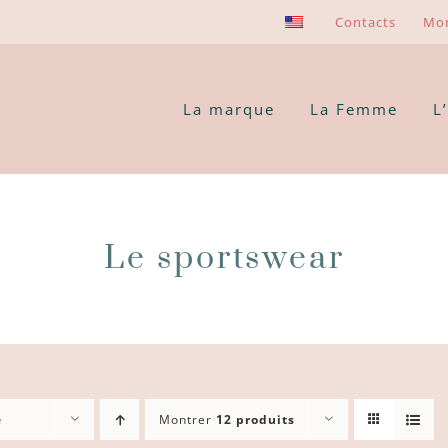
Contacts
Mo
La marque
La Femme
L
Le sportswear
e
Montrer
12 produits