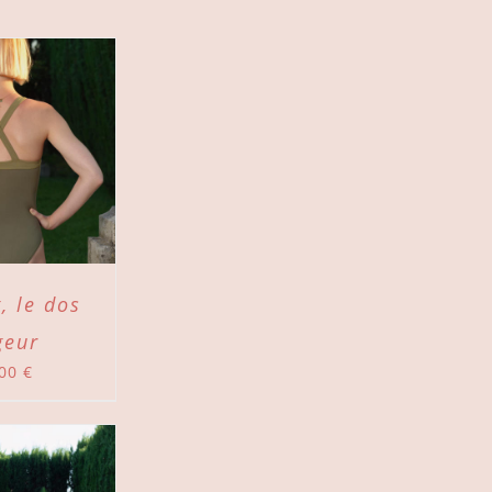
, le dos
geur
,00
€