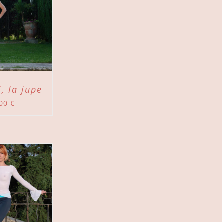
i, la jupe
,00
€