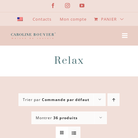
Passer
Facebook
Instagram
YouTube
au
contenu
Contacts
Mon compte
PANIER
Relax
Trier par
Commande par défaut
Montrer
36 produits