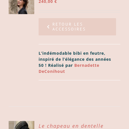
240,00
€
NS
ODUIT
LS
SIEURS
RETOUR LES
ACCESSOIRES
IATIONS.
TIONS
UVENT
E
L’indémodable bibi en feutre,
ISIES
inspiré de l’élégance des années
R
50 ! Réalisé par
Bernadette
DeConihout
GE
ODUIT
ER
Le chapeau en dentelle