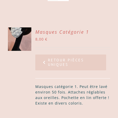
ER
Masques Catégorie 1
8,00
€
ER
LS
RETOUR PIÈCES
UNIQUES
Masques catégorie 1. Peut être lavé
environ 50 fois. Attaches réglables
aux oreilles. Pochette en lin offerte !
Existe en divers coloris.