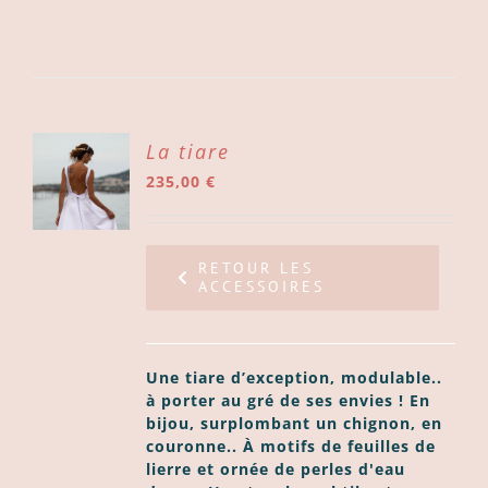
ER
La tiare
235,00
€
ER
LS
RETOUR LES
ACCESSOIRES
Une tiare d’exception, modulable..
à porter au gré de ses envies ! En
bijou, surplombant un chignon, en
couronne.. À motifs de feuilles de
lierre et ornée de perles d'eau