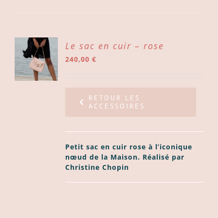
ER
Le sac en cuir – rose
240,00
€
ER
LS
RETOUR LES
ACCESSOIRES
Petit sac en cuir rose à l’iconique
nœud de la Maison. Réalisé par
Christine Chopin