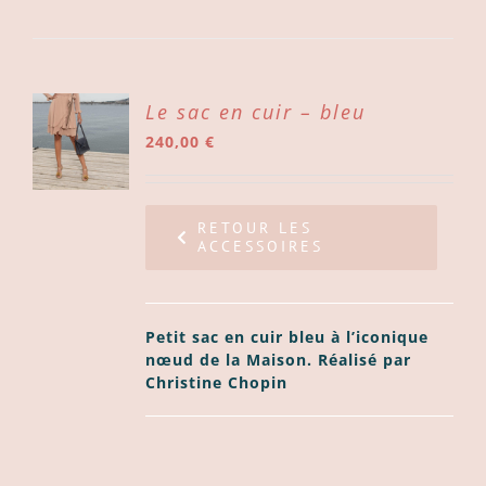
ER
Le sac en cuir – bleu
240,00
€
ER
LS
RETOUR LES
ACCESSOIRES
Petit sac en cuir bleu à l’iconique
nœud de la Maison. Réalisé par
Christine Chopin