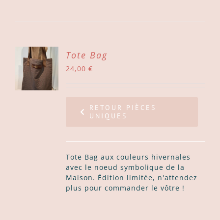
ER
Tote Bag
24,00
€
ER
LS
RETOUR PIÈCES
UNIQUES
Tote Bag aux couleurs hivernales
avec le noeud symbolique de la
Maison. Édition limitée, n'attendez
plus pour commander le vôtre !