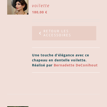
voilette
ER
180,00
€
LS
RETOUR LES
ACCESSOIRES
Une touche d’élégance avec ce
chapeau en dentelle voilette.
Réalisé par
Bernadette DeConihout