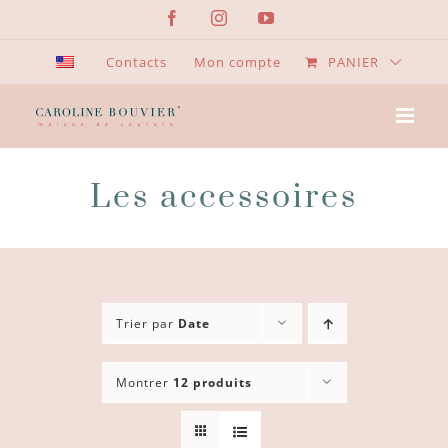
Passer
Facebook
Instagram
YouTube
au
contenu
Contacts
Mon compte
PANIER
Les accessoires
Trier par
Date
Montrer
12 produits