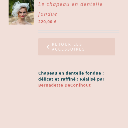
ER
Le chapeau en dentelle
fondue
ER
220,00
€
LS
RETOUR LES
ACCESSOIRES
Chapeau en dentelle fondue :
délicat et raffiné ! Réalisé par
Bernadette DeConihout