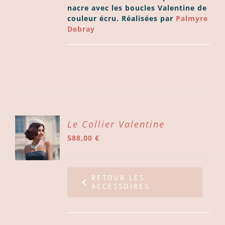
nacre avec les boucles Valentine de
couleur écru. Réalisées par
Palmyre
Debray
ER
Le Collier Valentine
588,00
€
ER
LS
RETOUR LES
ACCESSOIRES