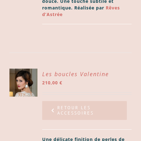
douce. Une touche subtile et
romantique. Réalisée par
Rêves
d’Astrée
ER
Les boucles Valentine
210,00
€
ER
LS
RETOUR LES
ACCESSOIRES
Une délicate finition de perles de