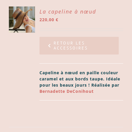
ER
La capeline à nœud
220,00
€
ER
LS
RETOUR LES
ACCESSOIRES
Capeline à nœud en paille couleur
caramel et aux bords taupe. Idéale
pour les beaux jours ! Réalisée par
Bernadette DeConihout