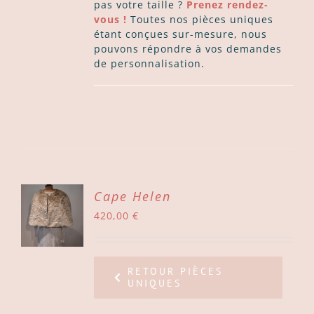
pas votre taille ?
Prenez rendez-
vous !
Toutes nos pièces uniques
étant conçues sur-mesure, nous
pouvons répondre à vos demandes
de personnalisation.
ER
Cape Helen
420,00
€
ER
LS
RETOUR PIÈCES
UNIQUES