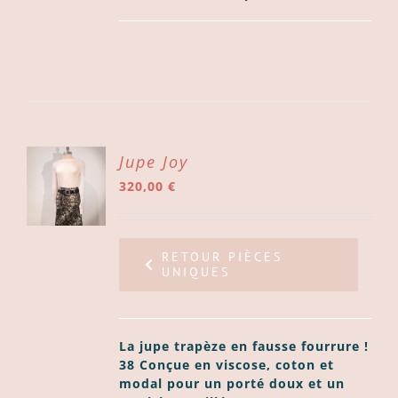
ER
Jupe Joy
320,00
€
ER
LS
RETOUR PIÈCES
UNIQUES
La jupe trapèze en fausse fourrure !
38 Conçue en viscose, coton et
modal pour un porté doux et un