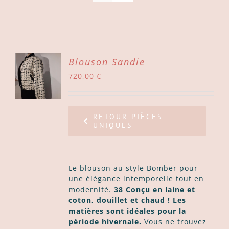
ER
Blouson Sandie
720,00
€
ER
LS
RETOUR PIÈCES
UNIQUES
Le blouson au style Bomber pour
une élégance intemporelle tout en
modernité.
38 Conçu en laine et
coton, douillet et chaud ! Les
matières sont idéales pour la
période hivernale.
Vous ne trouvez