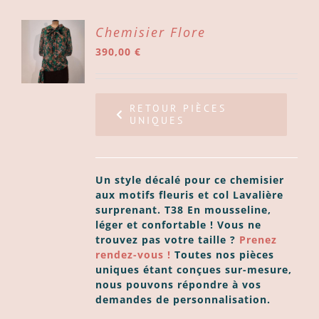
ER
Chemisier Flore
390,00
€
ER
LS
RETOUR PIÈCES
UNIQUES
Un style décalé pour ce chemisier
aux motifs fleuris et col Lavalière
surprenant.
T38
En mousseline,
léger et confortable ! Vous ne
trouvez pas votre taille ?
Prenez
rendez-vous !
Toutes nos pièces
uniques étant conçues sur-mesure,
nous pouvons répondre à vos
demandes de personnalisation.