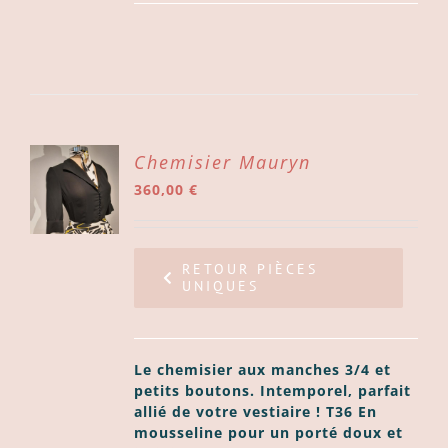
ER
Chemisier Mauryn
360,00
€
ER
LS
RETOUR PIÈCES
UNIQUES
Le chemisier aux manches 3/4 et
petits boutons. Intemporel, parfait
allié de votre vestiaire !
T36
En
mousseline pour un porté doux et