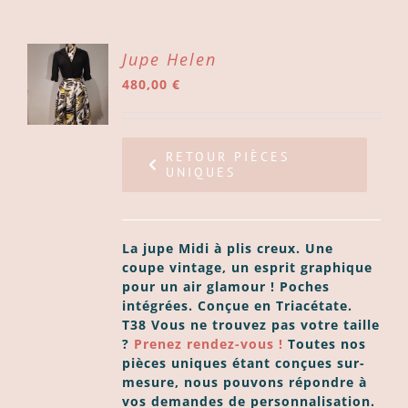
ER
Jupe Helen
480,00
€
ER
LS
RETOUR PIÈCES
UNIQUES
La jupe Midi à plis creux. Une
coupe vintage, un esprit graphique
pour un air glamour !
Poches
intégrées.
Conçue en Triacétate.
T38 Vous ne trouvez pas votre taille
?
Prenez rendez-vous !
Toutes nos
pièces uniques étant conçues sur-
mesure, nous pouvons répondre à
vos demandes de personnalisation.