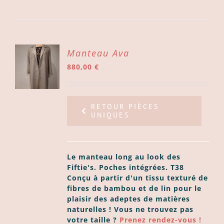
ER
Manteau Ava
880,00
€
ER
LS
RETOUR PIÈCES
UNIQUES
Le manteau long au look des
Fiftie's. Poches intégrées.
T38
Conçu à partir d'un tissu texturé de
fibres de bambou et de lin pour le
plaisir des adeptes de matières
naturelles ! Vous ne trouvez pas
votre taille ?
Prenez rendez-vous !