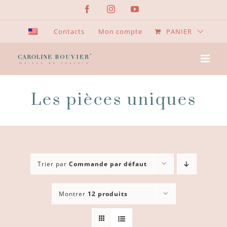
Passer
Facebook
Instagram
YouTube
au
contenu
Contacts
Mon compte
PANIER
Les pièces uniques
Trier par
Commande par défaut
Montrer
12 produits