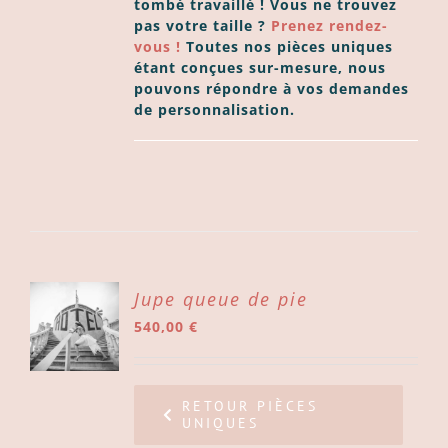
tombé travaillé !
Vous ne trouvez
pas votre taille ?
Prenez rendez-
vous !
Toutes nos pièces uniques
étant conçues sur-mesure, nous
pouvons répondre à vos demandes
de personnalisation.
ER
Jupe queue de pie
540,00
€
ER
LS
RETOUR PIÈCES
UNIQUES