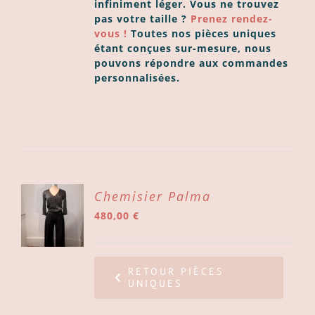
infiniment léger. Vous ne trouvez
pas votre taille ?
Prenez rendez-
vous !
Toutes nos pièces uniques
étant conçues sur-mesure, nous
pouvons répondre aux commandes
personnalisées.
ER
Chemisier Palma
480,00
€
ER
LS
RETOUR PIÈCES
UNIQUES