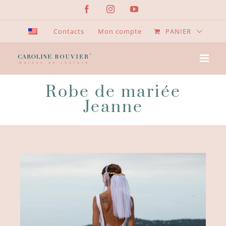
Passer
Facebook
Instagram
YouTube
au
contenu
Contacts
Mon compte
PANIER
Robe de mariée
Jeanne