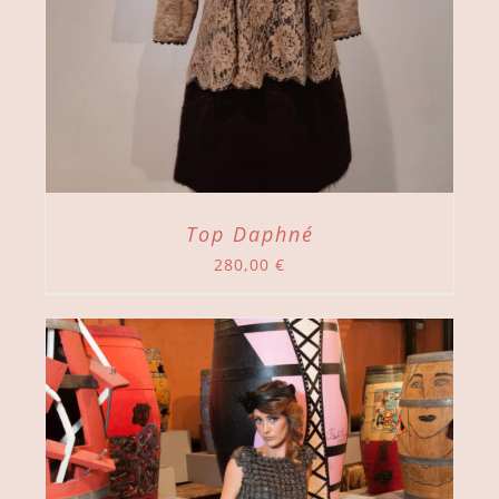
Top Daphné
280,00
€