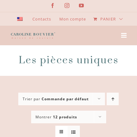
Passer
Facebook
Instagram
YouTube
au
contenu
Contacts
Mon compte
PANIER
Les pièces uniques
Trier par
Commande par défaut
Montrer
12 produits