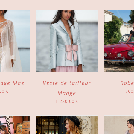
 AU PANIER
/
AJOUTER AU PANIER
/
DÉTAILS
DÉTAILS
iage Maé
Veste de tailleur
Robe
,00
€
760
Madge
1 280,00
€