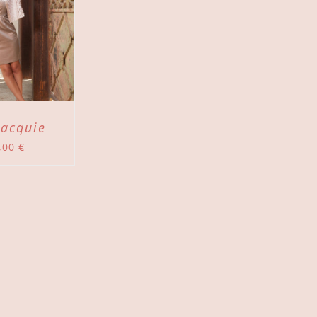
Jacquie
,00
€