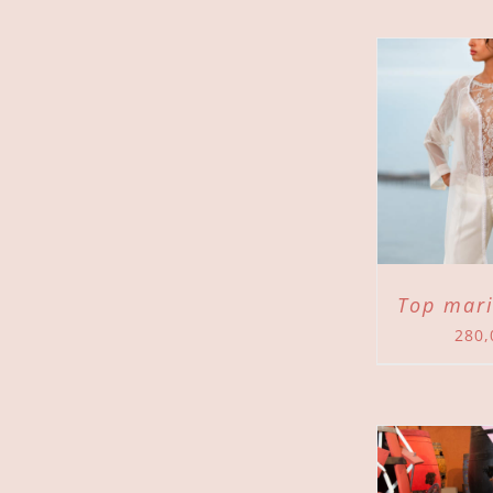
AJOUTER AU PANIER
/
AJOUTER
DÉTAILS
Top mar
280