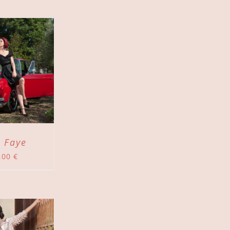
 Faye
,00
€