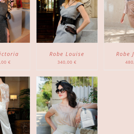
 AU PANIER
/
AJOUTER AU PANIER
/
DÉTAILS
DÉTAILS
ictoria
Robe Louise
Robe 
0,00
€
340,00
€
480
 AU PANIER
/
DÉTAILS