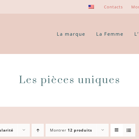
Contacts
Mo
La marque
La Femme
L
Les pièces uniques
larité
Montrer
12 produits